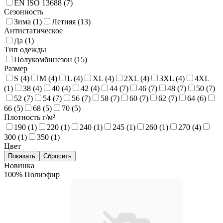
EN ISO 13688 (
7
)
Сезонность
Зима (
1
)
Летняя (
13
)
Антистатическое
Да (
1
)
Тип одежды
Полукомбинезон (
15
)
Размер
S (
4
)
M (
4
)
L (
4
)
XL (
4
)
2XL (
4
)
3XL (
4
)
4XL
(
1
)
38 (
4
)
40 (
4
)
42 (
4
)
44 (
7
)
46 (
7
)
48 (
7
)
50 (
7
)
52 (
7
)
54 (
7
)
56 (
7
)
58 (
7
)
60 (
7
)
62 (
7
)
64 (
6
)
66 (
5
)
68 (
5
)
70 (
5
)
Плотность г/м²
190 (
1
)
220 (
1
)
240 (
1
)
245 (
1
)
260 (
1
)
270 (
4
)
300 (
1
)
350 (
1
)
Цвет
Новинка
100% Полиэфир