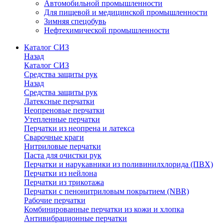
Автомобильной промышленности
Для пищевой и медицинской промышленности
Зимняя спецобувь
Нефтехимической промышленности
Каталог СИЗ
Назад
Каталог СИЗ
Средства защиты рук
Назад
Средства защиты рук
Латексные перчатки
Неопреновые перчатки
Утепленные перчатки
Перчатки из неопрена и латекса
Сварочные краги
Нитриловые перчатки
Паста для очистки рук
Перчатки и нарукавники из поливинилхлорида (ПВХ)
Перчатки из нейлона
Перчатки из трикотажа
Перчатки с пенонитриловым покрытием (NBR)
Рабочие перчатки
Комбинированные перчатки из кожи и хлопка
Антивибрационные перчатки