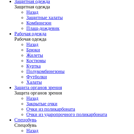
Защитная одежда
Защитная одежда
Назад
Защитные халаты
Комбинезон
Плащ-дождевик
Рабочая одежда
Рабочая одежда
Назад
Брюки
Жилеты
Костюмы
Куртка
Полукомбинезоны
Футболки
Халаты
Защита органов зрения
Защита органов зрения
Назад
Закрытые очки
Очки из поликарбоната
Очки из ударопрочного поликарбоната
Спецобувь
Спецобувь
Назад