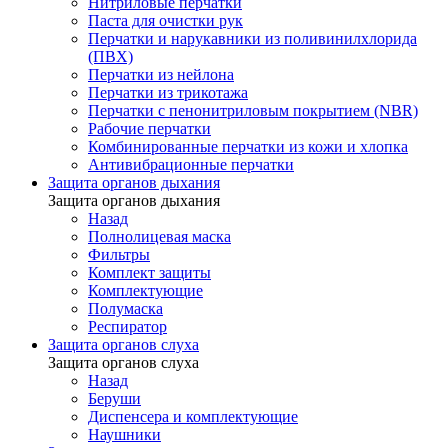
Нитриловые перчатки
Паста для очистки рук
Перчатки и нарукавники из поливинилхлорида
(ПВХ)
Перчатки из нейлона
Перчатки из трикотажа
Перчатки с пенонитриловым покрытием (NBR)
Рабочие перчатки
Комбинированные перчатки из кожи и хлопка
Антивибрационные перчатки
Защита органов дыхания
Защита органов дыхания
Назад
Полнолицевая маска
Фильтры
Комплект защиты
Комплектующие
Полумаска
Респиратор
Защита органов слуха
Защита органов слуха
Назад
Беруши
Диспенсера и комплектующие
Наушники