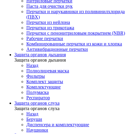
Нитриловые перчатки
Паста для очистки рук
Перчатки и нарукавники из поливинилхлорида
(ПВХ)
Перчатки из нейлона
Перчатки из трикотажа
Перчатки с пенонитриловым покрытием (NBR)
Рабочие перчатки
Комбинированные перчатки из кожи и хлопка
Антивибрационные перчатки
Защита органов дыхания
Защита органов дыхания
Назад
Полнолицевая маска
Фильтры
Комплект защиты
Комплектующие
Полумаска
Респиратор
Защита органов слуха
Защита органов слуха
Назад
Беруши
Диспенсера и комплектующие
Наушники