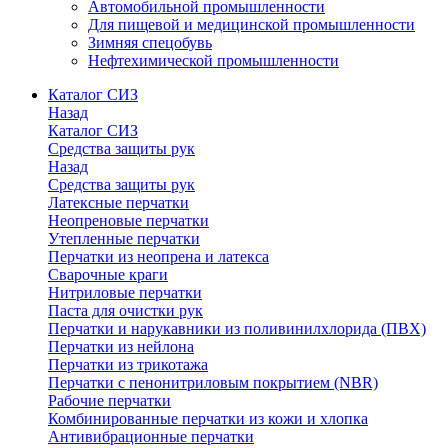
Автомобильной промышленности
Для пищевой и медицинской промышленности
Зимняя спецобувь
Нефтехимической промышленности
Каталог СИЗ
Назад
Каталог СИЗ
Средства защиты рук
Назад
Средства защиты рук
Латексные перчатки
Неопреновые перчатки
Утепленные перчатки
Перчатки из неопрена и латекса
Сварочные краги
Нитриловые перчатки
Паста для очистки рук
Перчатки и нарукавники из поливинилхлорида (ПВХ)
Перчатки из нейлона
Перчатки из трикотажа
Перчатки с пенонитриловым покрытием (NBR)
Рабочие перчатки
Комбинированные перчатки из кожи и хлопка
Антивибрационные перчатки