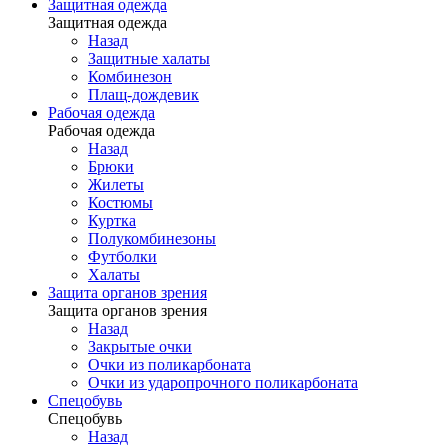
Защитная одежда
Защитная одежда
Назад
Защитные халаты
Комбинезон
Плащ-дождевик
Рабочая одежда
Рабочая одежда
Назад
Брюки
Жилеты
Костюмы
Куртка
Полукомбинезоны
Футболки
Халаты
Защита органов зрения
Защита органов зрения
Назад
Закрытые очки
Очки из поликарбоната
Очки из ударопрочного поликарбоната
Спецобувь
Спецобувь
Назад