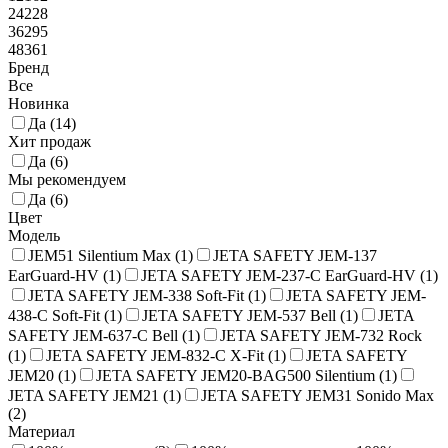
24228
36295
48361
Бренд
Все
Новинка
Да (
14
)
Хит продаж
Да (
6
)
Мы рекомендуем
Да (
6
)
Цвет
Модель
JEM51 Silentium Max (
1
)
JETA SAFETY JEM-137
EarGuard-HV (
1
)
JETA SAFETY JEM-237-C EarGuard-HV (
1
)
JETA SAFETY JEM-338 Soft-Fit (
1
)
JETA SAFETY JEM-
438-C Soft-Fit (
1
)
JETA SAFETY JEM-537 Bell (
1
)
JETA
SAFETY JEM-637-C Bell (
1
)
JETA SAFETY JEM-732 Rock
(
1
)
JETA SAFETY JEM-832-C X-Fit (
1
)
JETA SAFETY
JEM20 (
1
)
JETA SAFETY JEM20-BAG500 Silentium (
1
)
JETA SAFETY JEM21 (
1
)
JETA SAFETY JEM31 Sonido Max
(
2
)
Материал