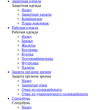
Защитная одежда
Защитная одежда
Назад
Защитные халаты
Комбинезон
Плащ-дождевик
Рабочая одежда
Рабочая одежда
Назад
Брюки
Жилеты
Костюмы
Куртка
Полукомбинезоны
Футболки
Халаты
Защита органов зрения
Защита органов зрения
Назад
Закрытые очки
Очки из поликарбоната
Очки из ударопрочного поликарбоната
Спецобувь
Спецобувь
Назад