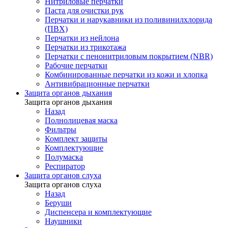
Нитриловые перчатки
Паста для очистки рук
Перчатки и нарукавники из поливинилхлорида
(ПВХ)
Перчатки из нейлона
Перчатки из трикотажа
Перчатки с пенонитриловым покрытием (NBR)
Рабочие перчатки
Комбинированные перчатки из кожи и хлопка
Антивибрационные перчатки
Защита органов дыхания
Защита органов дыхания
Назад
Полнолицевая маска
Фильтры
Комплект защиты
Комплектующие
Полумаска
Респиратор
Защита органов слуха
Защита органов слуха
Назад
Беруши
Диспенсера и комплектующие
Наушники