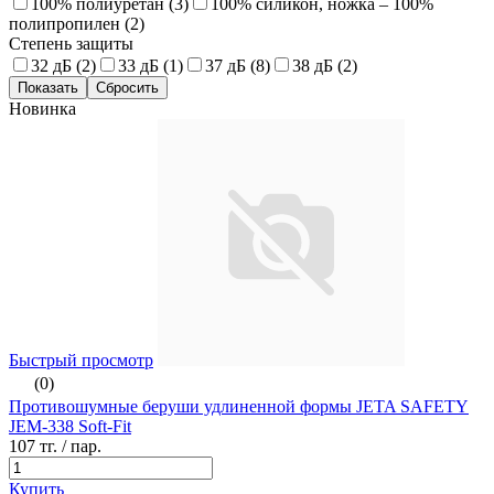
100% полиуретан (
3
)
100% силикон, ножка – 100%
полипропилен (
2
)
Степень защиты
32 дБ (
2
)
33 дБ (
1
)
37 дБ (
8
)
38 дБ (
2
)
Новинка
Быстрый просмотр
(0)
Противошумные беруши удлиненной формы JETA SAFETY
JEM-338 Soft-Fit
107 тг.
/ пар.
Купить