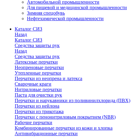
Автомобильной промышленности
Для пищевой и медицинской промышленности
Зимняя спецобувь
Нефтехимической промышленности
Каталог СИЗ
Назад
Каталог СИЗ
Средства защиты рук
Назад
Средства защиты рук
Латексные перчатки
Неопреновые перчатки
Утепленные перчатки
Перчатки из неопрена и латекса
Сварочные краги
Нитриловые перчатки
Паста для очистки рук
Перчатки и нарукавники из поливинилхлорида (ПВХ)
Перчатки из нейлона
Перчатки из трикотажа
Перчатки с пенонитриловым покрытием (NBR)
Рабочие перчатки
Комбинированные перчатки из кожи и хлопка
Антивибрационные перчатки