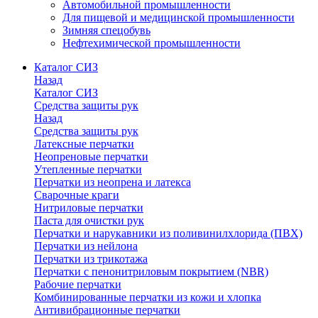
Автомобильной промышленности
Для пищевой и медицинской промышленности
Зимняя спецобувь
Нефтехимической промышленности
Каталог СИЗ
Назад
Каталог СИЗ
Средства защиты рук
Назад
Средства защиты рук
Латексные перчатки
Неопреновые перчатки
Утепленные перчатки
Перчатки из неопрена и латекса
Сварочные краги
Нитриловые перчатки
Паста для очистки рук
Перчатки и нарукавники из поливинилхлорида (ПВХ)
Перчатки из нейлона
Перчатки из трикотажа
Перчатки с пенонитриловым покрытием (NBR)
Рабочие перчатки
Комбинированные перчатки из кожи и хлопка
Антивибрационные перчатки