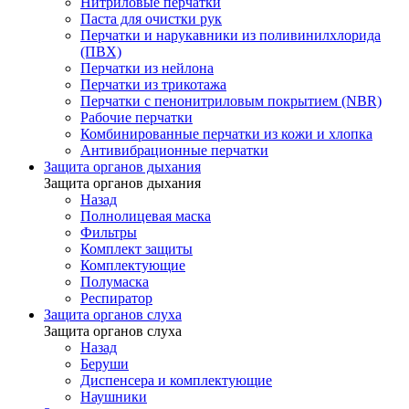
Нитриловые перчатки
Паста для очистки рук
Перчатки и нарукавники из поливинилхлорида
(ПВХ)
Перчатки из нейлона
Перчатки из трикотажа
Перчатки с пенонитриловым покрытием (NBR)
Рабочие перчатки
Комбинированные перчатки из кожи и хлопка
Антивибрационные перчатки
Защита органов дыхания
Защита органов дыхания
Назад
Полнолицевая маска
Фильтры
Комплект защиты
Комплектующие
Полумаска
Респиратор
Защита органов слуха
Защита органов слуха
Назад
Беруши
Диспенсера и комплектующие
Наушники