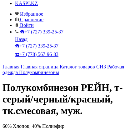
KASPI.KZ
Избранное
Сравнение
Войти
☎️+7 (727) 339-25-37
Назад
☎️+7 (727) 339-25-37
☎️+7 (778) 567-96-83
Главная
Главная страница
Каталог товаров СИЗ
Рабочая
одежда
Полукомбинезоны
Полукомбинезон РЕЙН, т-
серый/черный/красный,
тк.смесовая, муж.
60% Хлопок, 40% Полиэфир