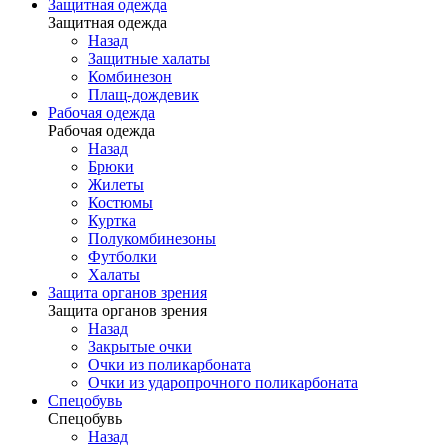
Защитная одежда
Защитная одежда
Назад
Защитные халаты
Комбинезон
Плащ-дождевик
Рабочая одежда
Рабочая одежда
Назад
Брюки
Жилеты
Костюмы
Куртка
Полукомбинезоны
Футболки
Халаты
Защита органов зрения
Защита органов зрения
Назад
Закрытые очки
Очки из поликарбоната
Очки из ударопрочного поликарбоната
Спецобувь
Спецобувь
Назад