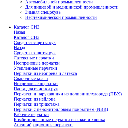
Автомобильной промышленности
Для пищевой и медицинской промышленности
Зимняя спецобувь
Нефтехимической промышленности
Каталог СИЗ
Назад
Каталог СИЗ
Средства защиты рук
Назад
Средства защиты рук
Латексные перчатки
Неопреновые перчатки
Утепленные перчатки
Перчатки из неопрена и латекса
Сварочные краги
Нитриловые перчатки
Паста для очистки рук
Перчатки и нарукавники из поливинилхлорида (ПВХ)
Перчатки из нейлона
Перчатки из трикотажа
Перчатки с пенонитриловым покрытием (NBR)
Рабочие перчатки
Комбинированные перчатки из кожи и хлопка
Антивибрационные перчатки