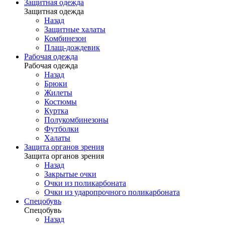
Защитная одежда
Защитная одежда
Назад
Защитные халаты
Комбинезон
Плащ-дождевик
Рабочая одежда
Рабочая одежда
Назад
Брюки
Жилеты
Костюмы
Куртка
Полукомбинезоны
Футболки
Халаты
Защита органов зрения
Защита органов зрения
Назад
Закрытые очки
Очки из поликарбоната
Очки из ударопрочного поликарбоната
Спецобувь
Спецобувь
Назад