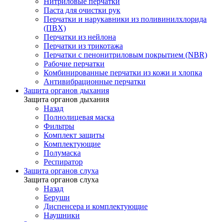
Нитриловые перчатки
Паста для очистки рук
Перчатки и нарукавники из поливинилхлорида
(ПВХ)
Перчатки из нейлона
Перчатки из трикотажа
Перчатки с пенонитриловым покрытием (NBR)
Рабочие перчатки
Комбинированные перчатки из кожи и хлопка
Антивибрационные перчатки
Защита органов дыхания
Защита органов дыхания
Назад
Полнолицевая маска
Фильтры
Комплект защиты
Комплектующие
Полумаска
Респиратор
Защита органов слуха
Защита органов слуха
Назад
Беруши
Диспенсера и комплектующие
Наушники