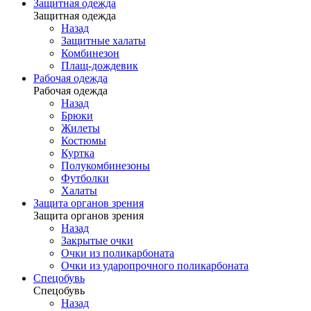
Защитная одежда
Защитная одежда
Назад
Защитные халаты
Комбинезон
Плащ-дождевик
Рабочая одежда
Рабочая одежда
Назад
Брюки
Жилеты
Костюмы
Куртка
Полукомбинезоны
Футболки
Халаты
Защита органов зрения
Защита органов зрения
Назад
Закрытые очки
Очки из поликарбоната
Очки из ударопрочного поликарбоната
Спецобувь
Спецобувь
Назад