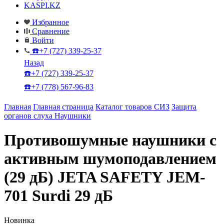
KASPI.KZ
Избранное
Сравнение
Войти
☎️+7 (727) 339-25-37
Назад
☎️+7 (727) 339-25-37
☎️+7 (778) 567-96-83
Главная
Главная страница
Каталог товаров СИЗ
Защита
органов слуха
Наушники
Противошумные наушники с
активным шумоподавлением
(29 дБ) JETA SAFETY JEM-
701 Surdi 29 дБ
Новинка