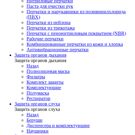
Нитриловые перчатки
Паста для очистки рук
Перчатки и нарукавники из поливинилхлорида
(ПВХ)
Перчатки из нейлона
Перчатки из трикотажа
Перчатки с пенонитриловым покрытием (NBR)
Рабочие перчатки
Комбинированные перчатки из кожи и хлопка
Антивибрационные перчатки
Защита органов дыхания
Защита органов дыхания
Назад
Полнолицевая маска
Фильтры
Комплект защиты
Комплектующие
Полумаска
Респиратор
Защита органов слуха
Защита органов слуха
Назад
Беруши
Диспенсера и комплектующие
Наушники