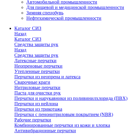
Автомобильной промышленности
Для пищевой и медицинской промышленности
Зимняя спецобувь
Нефтехимической промышленности
Каталог СИЗ
Назад
Каталог СИЗ
Средства защиты рук
Назад
Средства защиты рук
Латексные перчатки
Неопреновые перчатки
Утепленные перчатки
Перчатки из неопрена и латекса
Сварочные краги
Нитриловые перчатки
Паста для очистки рук
Перчатки и нарукавники из поливинилхлорида (ПВХ)
Перчатки из нейлона
Перчатки из трикотажа
Перчатки с пенонитриловым покрытием (NBR)
Рабочие перчатки
Комбинированные перчатки из кожи и хлопка
Антивибрационные перчатки