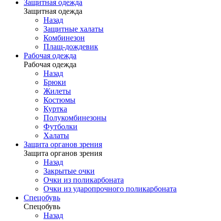
Защитная одежда
Защитная одежда
Назад
Защитные халаты
Комбинезон
Плащ-дождевик
Рабочая одежда
Рабочая одежда
Назад
Брюки
Жилеты
Костюмы
Куртка
Полукомбинезоны
Футболки
Халаты
Защита органов зрения
Защита органов зрения
Назад
Закрытые очки
Очки из поликарбоната
Очки из ударопрочного поликарбоната
Спецобувь
Спецобувь
Назад