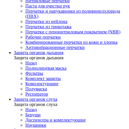
Нитриловые перчатки
Паста для очистки рук
Перчатки и нарукавники из поливинилхлорида
(ПВХ)
Перчатки из нейлона
Перчатки из трикотажа
Перчатки с пенонитриловым покрытием (NBR)
Рабочие перчатки
Комбинированные перчатки из кожи и хлопка
Антивибрационные перчатки
Защита органов дыхания
Защита органов дыхания
Назад
Полнолицевая маска
Фильтры
Комплект защиты
Комплектующие
Полумаска
Респиратор
Защита органов слуха
Защита органов слуха
Назад
Беруши
Диспенсера и комплектующие
Наушники