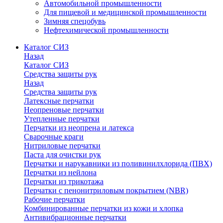
Автомобильной промышленности
Для пищевой и медицинской промышленности
Зимняя спецобувь
Нефтехимической промышленности
Каталог СИЗ
Назад
Каталог СИЗ
Средства защиты рук
Назад
Средства защиты рук
Латексные перчатки
Неопреновые перчатки
Утепленные перчатки
Перчатки из неопрена и латекса
Сварочные краги
Нитриловые перчатки
Паста для очистки рук
Перчатки и нарукавники из поливинилхлорида (ПВХ)
Перчатки из нейлона
Перчатки из трикотажа
Перчатки с пенонитриловым покрытием (NBR)
Рабочие перчатки
Комбинированные перчатки из кожи и хлопка
Антивибрационные перчатки