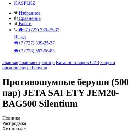
KASPI.KZ
Избранное
Сравнение
Войти
☎️+7 (727) 339-25-37
Назад
☎️+7 (727) 339-25-37
☎️+7 (778) 567-96-83
Главная
Главная страница
Каталог товаров СИЗ
Защита
органов слуха
Беруши
Противошумные беруши (500
пар) JETA SAFETY JEM20-
BAG500 Silentium
Новинка
Распродажа
Хит продаж