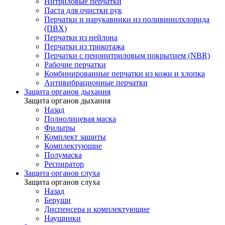
Нитриловые перчатки
Паста для очистки рук
Перчатки и нарукавники из поливинилхлорида
(ПВХ)
Перчатки из нейлона
Перчатки из трикотажа
Перчатки с пенонитриловым покрытием (NBR)
Рабочие перчатки
Комбинированные перчатки из кожи и хлопка
Антивибрационные перчатки
Защита органов дыхания
Защита органов дыхания
Назад
Полнолицевая маска
Фильтры
Комплект защиты
Комплектующие
Полумаска
Респиратор
Защита органов слуха
Защита органов слуха
Назад
Беруши
Диспенсера и комплектующие
Наушники