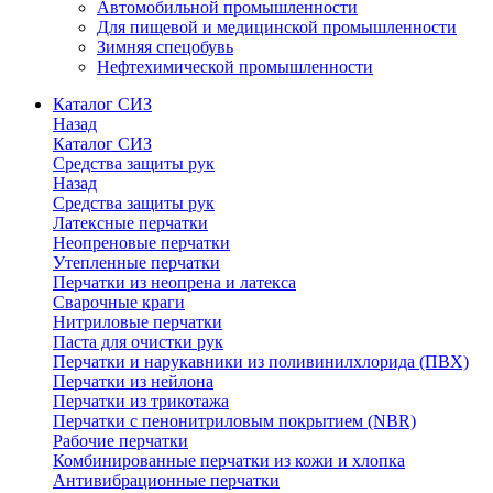
Автомобильной промышленности
Для пищевой и медицинской промышленности
Зимняя спецобувь
Нефтехимической промышленности
Каталог СИЗ
Назад
Каталог СИЗ
Средства защиты рук
Назад
Средства защиты рук
Латексные перчатки
Неопреновые перчатки
Утепленные перчатки
Перчатки из неопрена и латекса
Сварочные краги
Нитриловые перчатки
Паста для очистки рук
Перчатки и нарукавники из поливинилхлорида (ПВХ)
Перчатки из нейлона
Перчатки из трикотажа
Перчатки с пенонитриловым покрытием (NBR)
Рабочие перчатки
Комбинированные перчатки из кожи и хлопка
Антивибрационные перчатки