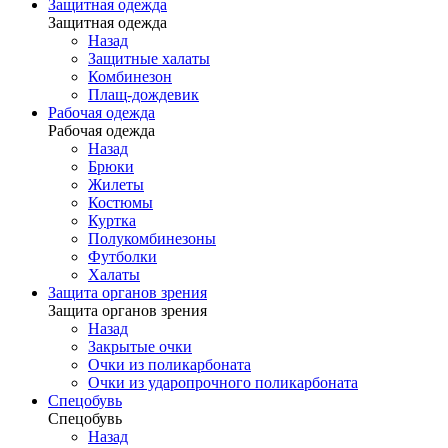
Защитная одежда
Защитная одежда
Назад
Защитные халаты
Комбинезон
Плащ-дождевик
Рабочая одежда
Рабочая одежда
Назад
Брюки
Жилеты
Костюмы
Куртка
Полукомбинезоны
Футболки
Халаты
Защита органов зрения
Защита органов зрения
Назад
Закрытые очки
Очки из поликарбоната
Очки из ударопрочного поликарбоната
Спецобувь
Спецобувь
Назад