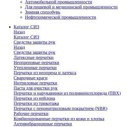
Автомобильной промышленности
Для пищевой и медицинской промышленности
Зимняя спецобувь
Нефтехимической промышленности
Каталог СИЗ
Назад
Каталог СИЗ
Средства защиты рук
Назад
Средства защиты рук
Латексные перчатки
Неопреновые перчатки
Утепленные перчатки
Перчатки из неопрена и латекса
Сварочные краги
Нитриловые перчатки
Паста для очистки рук
Перчатки и нарукавники из поливинилхлорида (ПВХ)
Перчатки из нейлона
Перчатки из трикотажа
Перчатки с пенонитриловым покрытием (NBR)
Рабочие перчатки
Комбинированные перчатки из кожи и хлопка
Антивибрационные перчатки