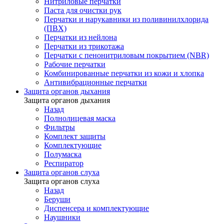
Нитриловые перчатки
Паста для очистки рук
Перчатки и нарукавники из поливинилхлорида
(ПВХ)
Перчатки из нейлона
Перчатки из трикотажа
Перчатки с пенонитриловым покрытием (NBR)
Рабочие перчатки
Комбинированные перчатки из кожи и хлопка
Антивибрационные перчатки
Защита органов дыхания
Защита органов дыхания
Назад
Полнолицевая маска
Фильтры
Комплект защиты
Комплектующие
Полумаска
Респиратор
Защита органов слуха
Защита органов слуха
Назад
Беруши
Диспенсера и комплектующие
Наушники