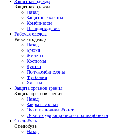
Защитная одежда
Защитная одежда
Назад
Защитные халаты
Комбинезон
Плащ-дождевик
Рабочая одежда
Рабочая одежда
Назад
Брюки
Жилеты
Костюмы
Куртка
Полукомбинезоны
Футболки
Халаты
Защита органов зрения
Защита органов зрения
Назад
Закрытые очки
Очки из поликарбоната
Очки из ударопрочного поликарбоната
Спецобувь
Спецобувь
Назад