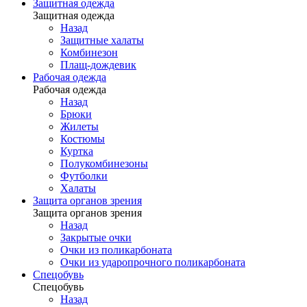
Защитная одежда
Защитная одежда
Назад
Защитные халаты
Комбинезон
Плащ-дождевик
Рабочая одежда
Рабочая одежда
Назад
Брюки
Жилеты
Костюмы
Куртка
Полукомбинезоны
Футболки
Халаты
Защита органов зрения
Защита органов зрения
Назад
Закрытые очки
Очки из поликарбоната
Очки из ударопрочного поликарбоната
Спецобувь
Спецобувь
Назад