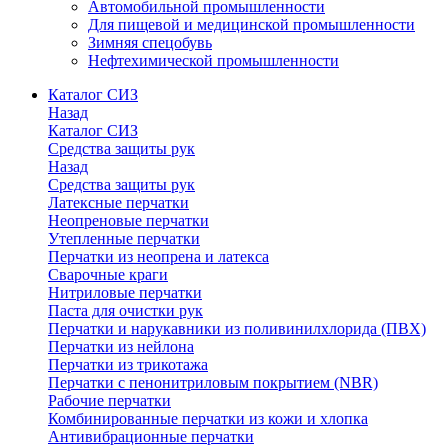
Автомобильной промышленности
Для пищевой и медицинской промышленности
Зимняя спецобувь
Нефтехимической промышленности
Каталог СИЗ
Назад
Каталог СИЗ
Средства защиты рук
Назад
Средства защиты рук
Латексные перчатки
Неопреновые перчатки
Утепленные перчатки
Перчатки из неопрена и латекса
Сварочные краги
Нитриловые перчатки
Паста для очистки рук
Перчатки и нарукавники из поливинилхлорида (ПВХ)
Перчатки из нейлона
Перчатки из трикотажа
Перчатки с пенонитриловым покрытием (NBR)
Рабочие перчатки
Комбинированные перчатки из кожи и хлопка
Антивибрационные перчатки