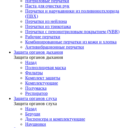
Нитриловые перчатки
Паста для очистки рук
Перчатки и нарукавники из поливинилхлорида
(ПВХ)
Перчатки из нейлона
Перчатки из трикотажа
Перчатки с пенонитриловым покрытием (NBR)
Рабочие перчатки
Комбинированные перчатки из кожи и хлопка
Антивибрационные перчатки
Защита органов дыхания
Защита органов дыхания
Назад
Полнолицевая маска
Фильтры
Комплект защиты
Комплектующие
Полумаска
Респиратор
Защита органов слуха
Защита органов слуха
Назад
Беруши
Диспенсера и комплектующие
Наушники