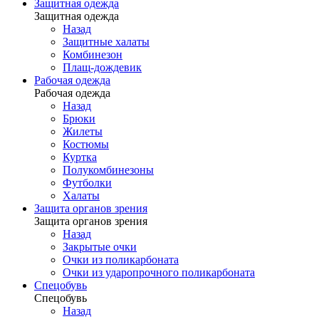
Защитная одежда
Защитная одежда
Назад
Защитные халаты
Комбинезон
Плащ-дождевик
Рабочая одежда
Рабочая одежда
Назад
Брюки
Жилеты
Костюмы
Куртка
Полукомбинезоны
Футболки
Халаты
Защита органов зрения
Защита органов зрения
Назад
Закрытые очки
Очки из поликарбоната
Очки из ударопрочного поликарбоната
Спецобувь
Спецобувь
Назад