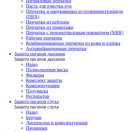
Нитриловые перчатки
Паста для очистки рук
Перчатки и нарукавники из поливинилхлорида
(ПВХ)
Перчатки из нейлона
Перчатки из трикотажа
Перчатки с пенонитриловым покрытием (NBR)
Рабочие перчатки
Комбинированные перчатки из кожи и хлопка
Антивибрационные перчатки
Защита органов дыхания
Защита органов дыхания
Назад
Полнолицевая маска
Фильтры
Комплект защиты
Комплектующие
Полумаска
Респиратор
Защита органов слуха
Защита органов слуха
Назад
Беруши
Диспенсера и комплектующие
Наушники