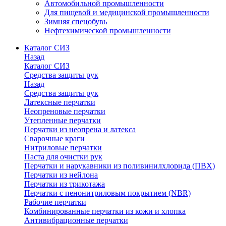
Автомобильной промышленности
Для пищевой и медицинской промышленности
Зимняя спецобувь
Нефтехимической промышленности
Каталог СИЗ
Назад
Каталог СИЗ
Средства защиты рук
Назад
Средства защиты рук
Латексные перчатки
Неопреновые перчатки
Утепленные перчатки
Перчатки из неопрена и латекса
Сварочные краги
Нитриловые перчатки
Паста для очистки рук
Перчатки и нарукавники из поливинилхлорида (ПВХ)
Перчатки из нейлона
Перчатки из трикотажа
Перчатки с пенонитриловым покрытием (NBR)
Рабочие перчатки
Комбинированные перчатки из кожи и хлопка
Антивибрационные перчатки