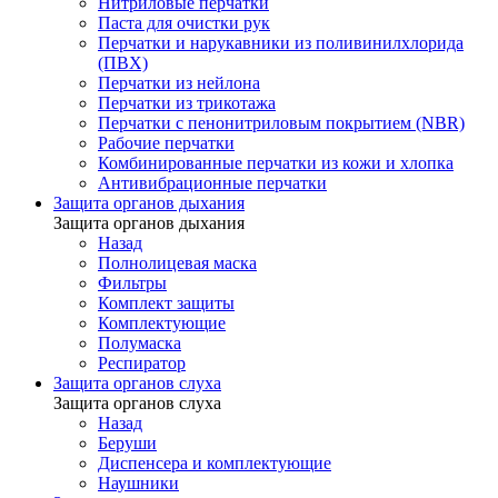
Нитриловые перчатки
Паста для очистки рук
Перчатки и нарукавники из поливинилхлорида
(ПВХ)
Перчатки из нейлона
Перчатки из трикотажа
Перчатки с пенонитриловым покрытием (NBR)
Рабочие перчатки
Комбинированные перчатки из кожи и хлопка
Антивибрационные перчатки
Защита органов дыхания
Защита органов дыхания
Назад
Полнолицевая маска
Фильтры
Комплект защиты
Комплектующие
Полумаска
Респиратор
Защита органов слуха
Защита органов слуха
Назад
Беруши
Диспенсера и комплектующие
Наушники