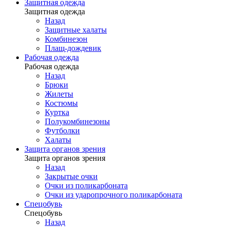
Защитная одежда
Защитная одежда
Назад
Защитные халаты
Комбинезон
Плащ-дождевик
Рабочая одежда
Рабочая одежда
Назад
Брюки
Жилеты
Костюмы
Куртка
Полукомбинезоны
Футболки
Халаты
Защита органов зрения
Защита органов зрения
Назад
Закрытые очки
Очки из поликарбоната
Очки из ударопрочного поликарбоната
Спецобувь
Спецобувь
Назад