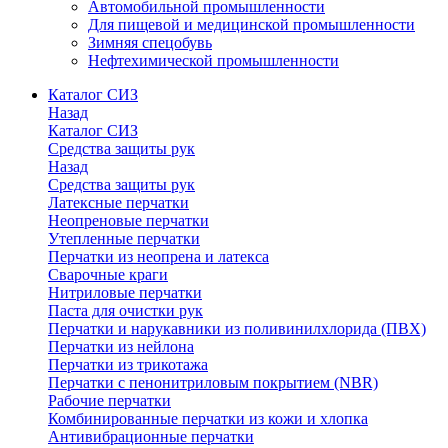
Автомобильной промышленности
Для пищевой и медицинской промышленности
Зимняя спецобувь
Нефтехимической промышленности
Каталог СИЗ
Назад
Каталог СИЗ
Средства защиты рук
Назад
Средства защиты рук
Латексные перчатки
Неопреновые перчатки
Утепленные перчатки
Перчатки из неопрена и латекса
Сварочные краги
Нитриловые перчатки
Паста для очистки рук
Перчатки и нарукавники из поливинилхлорида (ПВХ)
Перчатки из нейлона
Перчатки из трикотажа
Перчатки с пенонитриловым покрытием (NBR)
Рабочие перчатки
Комбинированные перчатки из кожи и хлопка
Антивибрационные перчатки