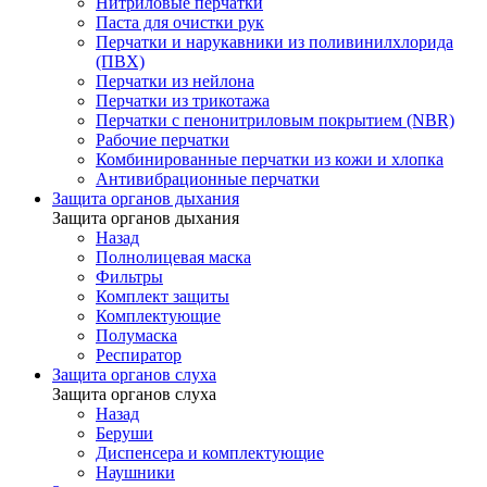
Нитриловые перчатки
Паста для очистки рук
Перчатки и нарукавники из поливинилхлорида
(ПВХ)
Перчатки из нейлона
Перчатки из трикотажа
Перчатки с пенонитриловым покрытием (NBR)
Рабочие перчатки
Комбинированные перчатки из кожи и хлопка
Антивибрационные перчатки
Защита органов дыхания
Защита органов дыхания
Назад
Полнолицевая маска
Фильтры
Комплект защиты
Комплектующие
Полумаска
Респиратор
Защита органов слуха
Защита органов слуха
Назад
Беруши
Диспенсера и комплектующие
Наушники