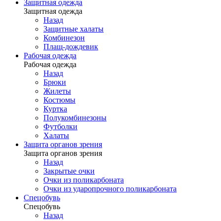
Защитная одежда
Защитная одежда
Назад
Защитные халаты
Комбинезон
Плащ-дождевик
Рабочая одежда
Рабочая одежда
Назад
Брюки
Жилеты
Костюмы
Куртка
Полукомбинезоны
Футболки
Халаты
Защита органов зрения
Защита органов зрения
Назад
Закрытые очки
Очки из поликарбоната
Очки из ударопрочного поликарбоната
Спецобувь
Спецобувь
Назад