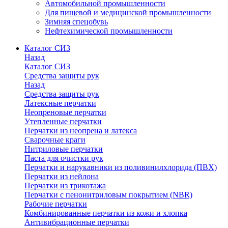
Автомобильной промышленности
Для пищевой и медицинской промышленности
Зимняя спецобувь
Нефтехимической промышленности
Каталог СИЗ
Назад
Каталог СИЗ
Средства защиты рук
Назад
Средства защиты рук
Латексные перчатки
Неопреновые перчатки
Утепленные перчатки
Перчатки из неопрена и латекса
Сварочные краги
Нитриловые перчатки
Паста для очистки рук
Перчатки и нарукавники из поливинилхлорида (ПВХ)
Перчатки из нейлона
Перчатки из трикотажа
Перчатки с пенонитриловым покрытием (NBR)
Рабочие перчатки
Комбинированные перчатки из кожи и хлопка
Антивибрационные перчатки