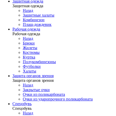
Защитная одежда
Защитная одежда
Назад
Защитные халаты
Комбинезон
Плащ-дождевик
Рабочая одежда
Рабочая одежда
Назад
Брюки
Жилеты
Костюмы
Куртка
Полукомбинезоны
Футболки
Халаты
Защита органов зрения
Защита органов зрения
Назад
Закрытые очки
Очки из поликарбоната
Очки из ударопрочного поликарбоната
Спецобувь
Спецобувь
Назад