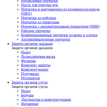
Нитриловые перчатки
Паста для очистки рук
Перчатки и нарукавники из поливинилхлорида
(ПВХ)
Перчатки из нейлона
Перчатки из трикотажа
Перчатки с пенонитриловым покрытием (NBR)
Рабочие перчатки
Комбинированные перчатки из кожи и хлопка
Антивибрационные перчатки
Защита органов дыхания
Защита органов дыхания
Назад
Полнолицевая маска
Фильтры
Комплект защиты
Комплектующие
Полумаска
Респиратор
Защита органов слуха
Защита органов слуха
Назад
Беруши
Диспенсера и комплектующие
Наушники