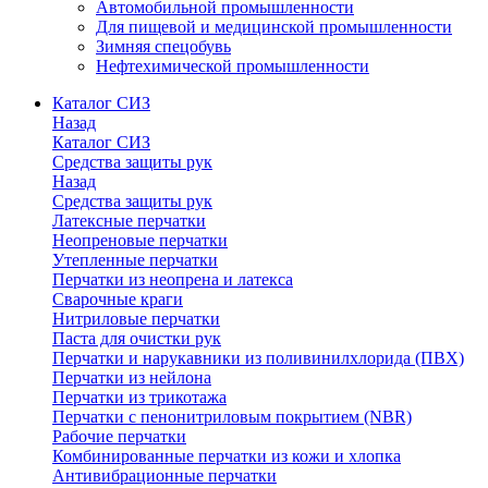
Автомобильной промышленности
Для пищевой и медицинской промышленности
Зимняя спецобувь
Нефтехимической промышленности
Каталог СИЗ
Назад
Каталог СИЗ
Средства защиты рук
Назад
Средства защиты рук
Латексные перчатки
Неопреновые перчатки
Утепленные перчатки
Перчатки из неопрена и латекса
Сварочные краги
Нитриловые перчатки
Паста для очистки рук
Перчатки и нарукавники из поливинилхлорида (ПВХ)
Перчатки из нейлона
Перчатки из трикотажа
Перчатки с пенонитриловым покрытием (NBR)
Рабочие перчатки
Комбинированные перчатки из кожи и хлопка
Антивибрационные перчатки