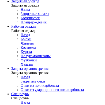
Защитная одежда
Защитная одежда
Назад
Защитные халаты
Комбинезон
Плащ-дождевик
Рабочая одежда
Рабочая одежда
Назад
Брюки
Жилеты
Костюмы
Куртка
Полукомбинезоны
Футболки
Халаты
Защита органов зрения
Защита органов зрения
Назад
Закрытые очки
Очки из поликарбоната
Очки из ударопрочного поликарбоната
Спецобувь
Спецобувь
Назад