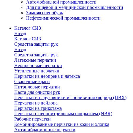
Автомобильной промышленности
Для пищевой и медицинской промышленности
Зимняя спецобувь
Нефтехимической промышленности
Каталог СИЗ
Назад
Каталог СИЗ
Средства защиты рук
Назад
Средства защиты рук
Латексные перчатки
Неопреновые перчатки
Утепленные перчатки
Перчатки из неопрена и латекса
Сварочные краги
Нитриловые перчатки
Паста для очистки рук
Перчатки и нарукавники из поливинилхлорида (ПВХ)
Перчатки из нейлона
Перчатки из трикотажа
Перчатки с пенонитриловым покрытием (NBR)
Рабочие перчатки
Комбинированные перчатки из кожи и хлопка
Антивибрационные перчатки