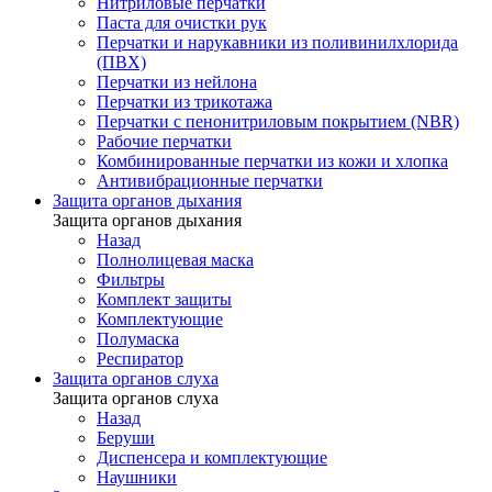
Нитриловые перчатки
Паста для очистки рук
Перчатки и нарукавники из поливинилхлорида
(ПВХ)
Перчатки из нейлона
Перчатки из трикотажа
Перчатки с пенонитриловым покрытием (NBR)
Рабочие перчатки
Комбинированные перчатки из кожи и хлопка
Антивибрационные перчатки
Защита органов дыхания
Защита органов дыхания
Назад
Полнолицевая маска
Фильтры
Комплект защиты
Комплектующие
Полумаска
Респиратор
Защита органов слуха
Защита органов слуха
Назад
Беруши
Диспенсера и комплектующие
Наушники