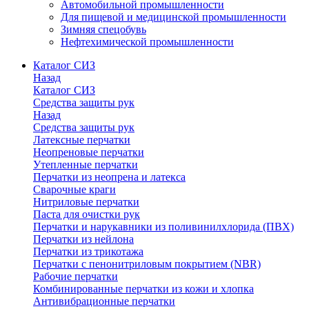
Автомобильной промышленности
Для пищевой и медицинской промышленности
Зимняя спецобувь
Нефтехимической промышленности
Каталог СИЗ
Назад
Каталог СИЗ
Средства защиты рук
Назад
Средства защиты рук
Латексные перчатки
Неопреновые перчатки
Утепленные перчатки
Перчатки из неопрена и латекса
Сварочные краги
Нитриловые перчатки
Паста для очистки рук
Перчатки и нарукавники из поливинилхлорида (ПВХ)
Перчатки из нейлона
Перчатки из трикотажа
Перчатки с пенонитриловым покрытием (NBR)
Рабочие перчатки
Комбинированные перчатки из кожи и хлопка
Антивибрационные перчатки