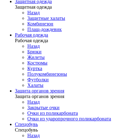
Защитная одежда
Защитная одежда
Назад
Защитные халаты
Комбинезон
Плащ-дождевик
Рабочая одежда
Рабочая одежда
Назад
Брюки
Жилеты
Костюмы
Куртка
Полукомбинезоны
Футболки
Халаты
Защита органов зрения
Защита органов зрения
Назад
Закрытые очки
Очки из поликарбоната
Очки из ударопрочного поликарбоната
Спецобувь
Спецобувь
Назад