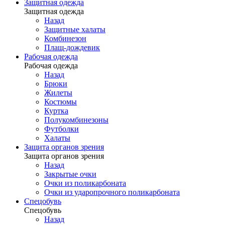
Защитная одежда
Защитная одежда
Назад
Защитные халаты
Комбинезон
Плащ-дождевик
Рабочая одежда
Рабочая одежда
Назад
Брюки
Жилеты
Костюмы
Куртка
Полукомбинезоны
Футболки
Халаты
Защита органов зрения
Защита органов зрения
Назад
Закрытые очки
Очки из поликарбоната
Очки из ударопрочного поликарбоната
Спецобувь
Спецобувь
Назад