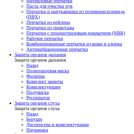
Нитриловые перчатки
Паста для очистки рук
Перчатки и нарукавники из поливинилхлорида
(ПВХ)
Перчатки из нейлона
Перчатки из трикотажа
Перчатки с пенонитриловым покрытием (NBR)
Рабочие перчатки
Комбинированные перчатки из кожи и хлопка
Антивибрационные перчатки
Защита органов дыхания
Защита органов дыхания
Назад
Полнолицевая маска
Фильтры
Комплект защиты
Комплектующие
Полумаска
Респиратор
Защита органов слуха
Защита органов слуха
Назад
Беруши
Диспенсера и комплектующие
Наушники