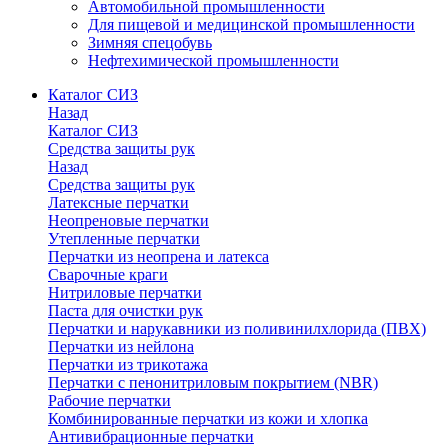
Автомобильной промышленности
Для пищевой и медицинской промышленности
Зимняя спецобувь
Нефтехимической промышленности
Каталог СИЗ
Назад
Каталог СИЗ
Средства защиты рук
Назад
Средства защиты рук
Латексные перчатки
Неопреновые перчатки
Утепленные перчатки
Перчатки из неопрена и латекса
Сварочные краги
Нитриловые перчатки
Паста для очистки рук
Перчатки и нарукавники из поливинилхлорида (ПВХ)
Перчатки из нейлона
Перчатки из трикотажа
Перчатки с пенонитриловым покрытием (NBR)
Рабочие перчатки
Комбинированные перчатки из кожи и хлопка
Антивибрационные перчатки