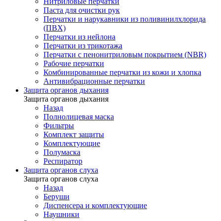
Нитриловые перчатки
Паста для очистки рук
Перчатки и нарукавники из поливинилхлорида
(ПВХ)
Перчатки из нейлона
Перчатки из трикотажа
Перчатки с пенонитриловым покрытием (NBR)
Рабочие перчатки
Комбинированные перчатки из кожи и хлопка
Антивибрационные перчатки
Защита органов дыхания
Защита органов дыхания
Назад
Полнолицевая маска
Фильтры
Комплект защиты
Комплектующие
Полумаска
Респиратор
Защита органов слуха
Защита органов слуха
Назад
Беруши
Диспенсера и комплектующие
Наушники