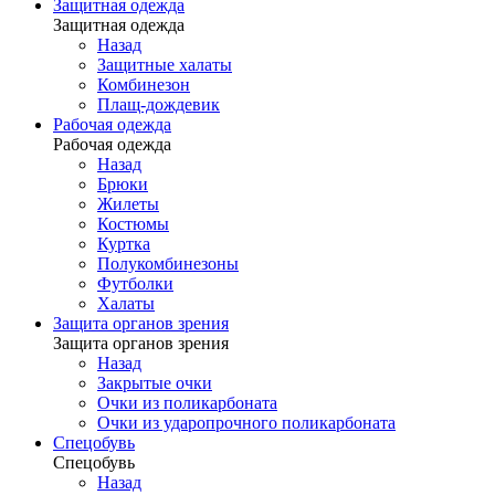
Защитная одежда
Защитная одежда
Назад
Защитные халаты
Комбинезон
Плащ-дождевик
Рабочая одежда
Рабочая одежда
Назад
Брюки
Жилеты
Костюмы
Куртка
Полукомбинезоны
Футболки
Халаты
Защита органов зрения
Защита органов зрения
Назад
Закрытые очки
Очки из поликарбоната
Очки из ударопрочного поликарбоната
Спецобувь
Спецобувь
Назад