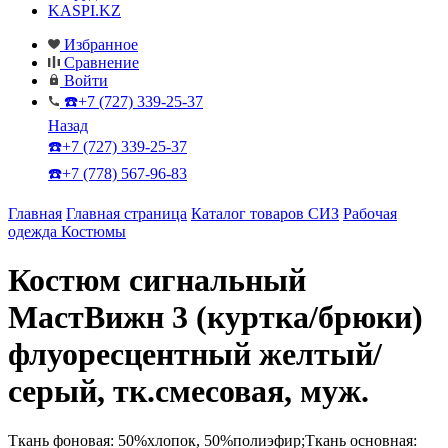
KASPI.KZ
Избранное
Сравнение
Войти
☎️+7 (727) 339-25-37
Назад
☎️+7 (727) 339-25-37
☎️+7 (778) 567-96-83
Главная
Главная страница
Каталог товаров СИЗ
Рабочая
одежда
Костюмы
Костюм сигнальный
МастВижн 3 (куртка/брюки)
флуоресцентный желтый/
серый, тк.смесовая, муж.
Ткань фоновая: 50%хлопок, 50%полиэфир;Ткань основная: