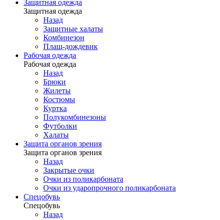
Защитная одежда
Защитная одежда
Назад
Защитные халаты
Комбинезон
Плащ-дождевик
Рабочая одежда
Рабочая одежда
Назад
Брюки
Жилеты
Костюмы
Куртка
Полукомбинезоны
Футболки
Халаты
Защита органов зрения
Защита органов зрения
Назад
Закрытые очки
Очки из поликарбоната
Очки из ударопрочного поликарбоната
Спецобувь
Спецобувь
Назад