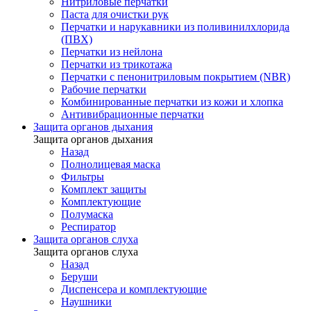
Нитриловые перчатки
Паста для очистки рук
Перчатки и нарукавники из поливинилхлорида
(ПВХ)
Перчатки из нейлона
Перчатки из трикотажа
Перчатки с пенонитриловым покрытием (NBR)
Рабочие перчатки
Комбинированные перчатки из кожи и хлопка
Антивибрационные перчатки
Защита органов дыхания
Защита органов дыхания
Назад
Полнолицевая маска
Фильтры
Комплект защиты
Комплектующие
Полумаска
Респиратор
Защита органов слуха
Защита органов слуха
Назад
Беруши
Диспенсера и комплектующие
Наушники