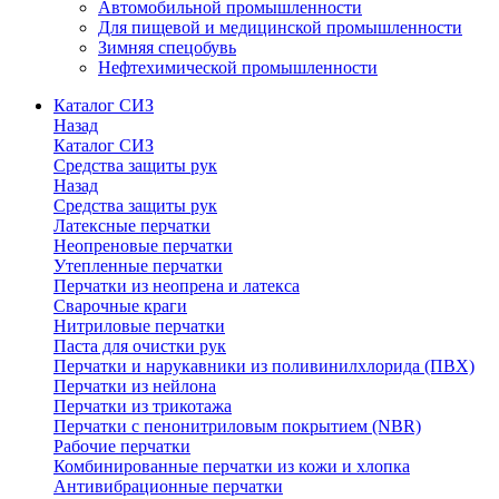
Автомобильной промышленности
Для пищевой и медицинской промышленности
Зимняя спецобувь
Нефтехимической промышленности
Каталог СИЗ
Назад
Каталог СИЗ
Средства защиты рук
Назад
Средства защиты рук
Латексные перчатки
Неопреновые перчатки
Утепленные перчатки
Перчатки из неопрена и латекса
Сварочные краги
Нитриловые перчатки
Паста для очистки рук
Перчатки и нарукавники из поливинилхлорида (ПВХ)
Перчатки из нейлона
Перчатки из трикотажа
Перчатки с пенонитриловым покрытием (NBR)
Рабочие перчатки
Комбинированные перчатки из кожи и хлопка
Антивибрационные перчатки