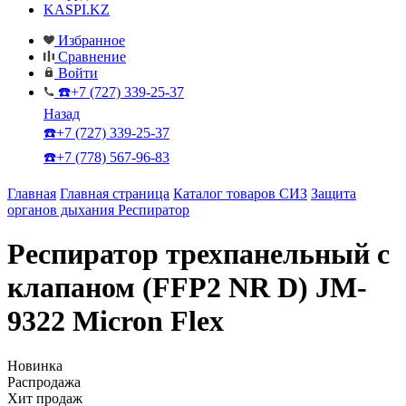
KASPI.KZ
Избранное
Сравнение
Войти
☎️+7 (727) 339-25-37
Назад
☎️+7 (727) 339-25-37
☎️+7 (778) 567-96-83
Главная
Главная страница
Каталог товаров СИЗ
Защита
органов дыхания
Респиратор
Респиратор трехпанельный с
клапаном (FFP2 NR D) JM-
9322 Micron Flex
Новинка
Распродажа
Хит продаж