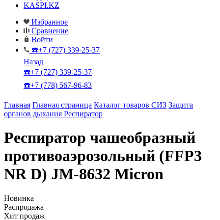
KASPI.KZ
Избранное
Сравнение
Войти
☎️+7 (727) 339-25-37
Назад
☎️+7 (727) 339-25-37
☎️+7 (778) 567-96-83
Главная
Главная страница
Каталог товаров СИЗ
Защита
органов дыхания
Респиратор
Респиратор чашеобразный
противоаэрозольный (FFP3
NR D) JM-8632 Micron
Новинка
Распродажа
Хит продаж