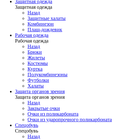
Защитная одежда
Защитная одежда
Назад
Защитные халаты
Комбинезон
Плащ-дождевик
Рабочая одежда
Рабочая одежда
Назад
Брюки
Жилеты
Костюмы
Куртка
Полукомбинезоны
Футболки
Халаты
Защита органов зрения
Защита органов зрения
Назад
Закрытые очки
Очки из поликарбоната
Очки из ударопрочного поликарбоната
Спецобувь
Спецобувь
Назад