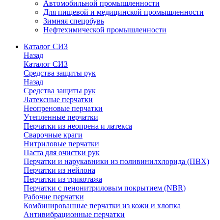
Автомобильной промышленности
Для пищевой и медицинской промышленности
Зимняя спецобувь
Нефтехимической промышленности
Каталог СИЗ
Назад
Каталог СИЗ
Средства защиты рук
Назад
Средства защиты рук
Латексные перчатки
Неопреновые перчатки
Утепленные перчатки
Перчатки из неопрена и латекса
Сварочные краги
Нитриловые перчатки
Паста для очистки рук
Перчатки и нарукавники из поливинилхлорида (ПВХ)
Перчатки из нейлона
Перчатки из трикотажа
Перчатки с пенонитриловым покрытием (NBR)
Рабочие перчатки
Комбинированные перчатки из кожи и хлопка
Антивибрационные перчатки