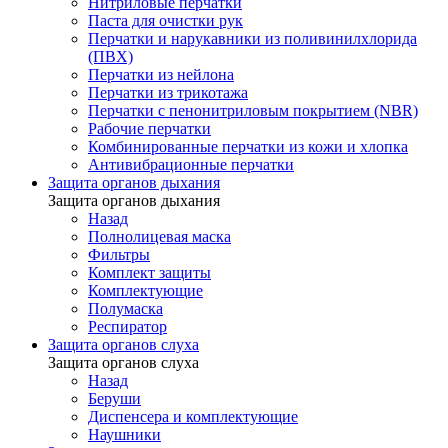
Нитриловые перчатки
Паста для очистки рук
Перчатки и нарукавники из поливинилхлорида
(ПВХ)
Перчатки из нейлона
Перчатки из трикотажа
Перчатки с пенонитриловым покрытием (NBR)
Рабочие перчатки
Комбинированные перчатки из кожи и хлопка
Антивибрационные перчатки
Защита органов дыхания
Защита органов дыхания
Назад
Полнолицевая маска
Фильтры
Комплект защиты
Комплектующие
Полумаска
Респиратор
Защита органов слуха
Защита органов слуха
Назад
Беруши
Диспенсера и комплектующие
Наушники