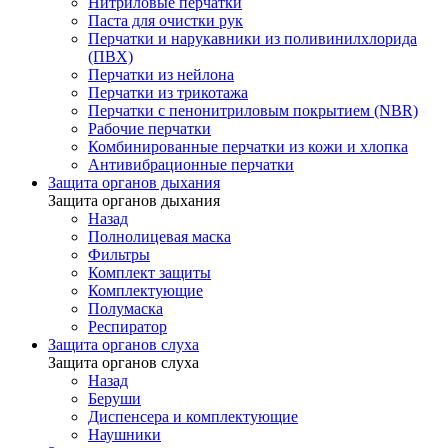
Нитриловые перчатки
Паста для очистки рук
Перчатки и нарукавники из поливинилхлорида
(ПВХ)
Перчатки из нейлона
Перчатки из трикотажа
Перчатки с пенонитриловым покрытием (NBR)
Рабочие перчатки
Комбинированные перчатки из кожи и хлопка
Антивибрационные перчатки
Защита органов дыхания
Защита органов дыхания
Назад
Полнолицевая маска
Фильтры
Комплект защиты
Комплектующие
Полумаска
Респиратор
Защита органов слуха
Защита органов слуха
Назад
Беруши
Диспенсера и комплектующие
Наушники