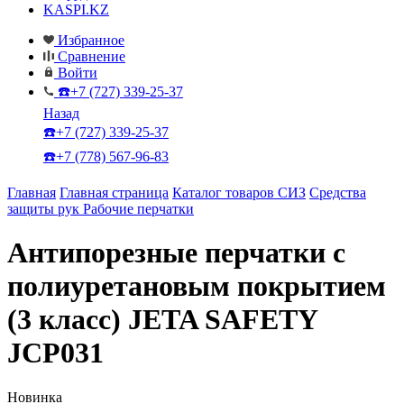
KASPI.KZ
Избранное
Сравнение
Войти
☎️+7 (727) 339-25-37
Назад
☎️+7 (727) 339-25-37
☎️+7 (778) 567-96-83
Главная
Главная страница
Каталог товаров СИЗ
Средства
защиты рук
Рабочие перчатки
Антипорезные перчатки с
полиуретановым покрытием
(3 класс) JETA SAFETY
JCP031
Новинка