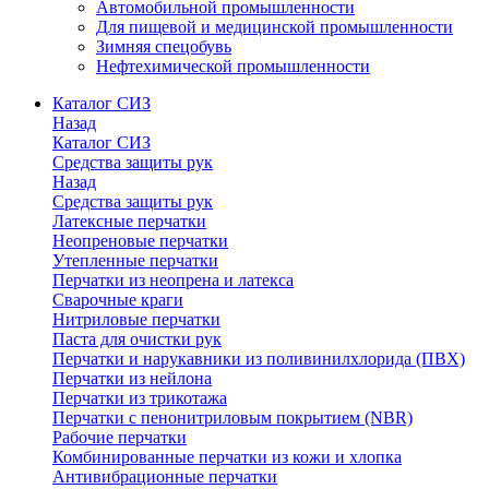
Автомобильной промышленности
Для пищевой и медицинской промышленности
Зимняя спецобувь
Нефтехимической промышленности
Каталог СИЗ
Назад
Каталог СИЗ
Средства защиты рук
Назад
Средства защиты рук
Латексные перчатки
Неопреновые перчатки
Утепленные перчатки
Перчатки из неопрена и латекса
Сварочные краги
Нитриловые перчатки
Паста для очистки рук
Перчатки и нарукавники из поливинилхлорида (ПВХ)
Перчатки из нейлона
Перчатки из трикотажа
Перчатки с пенонитриловым покрытием (NBR)
Рабочие перчатки
Комбинированные перчатки из кожи и хлопка
Антивибрационные перчатки