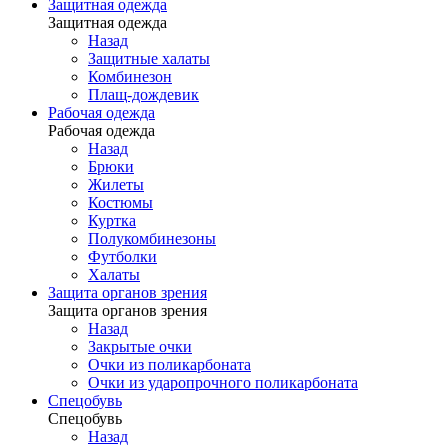
Защитная одежда
Защитная одежда
Назад
Защитные халаты
Комбинезон
Плащ-дождевик
Рабочая одежда
Рабочая одежда
Назад
Брюки
Жилеты
Костюмы
Куртка
Полукомбинезоны
Футболки
Халаты
Защита органов зрения
Защита органов зрения
Назад
Закрытые очки
Очки из поликарбоната
Очки из ударопрочного поликарбоната
Спецобувь
Спецобувь
Назад