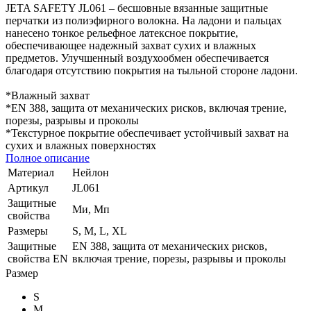
JETA SAFETY JL061 – бесшовные вязанные защитные
перчатки из полиэфирного волокна. На ладони и пальцах
нанесено тонкое рельефное латексное покрытие,
обеспечивающее надежный захват сухих и влажных
предметов. Улучшенный воздухообмен обеспечивается
благодаря отсутствию покрытия на тыльной стороне ладони.
*Влажный захват
*EN 388, защита от механических рисков, включая трение,
порезы, разрывы и проколы
*Текстурное покрытие обеспечивает устойчивый захват на
сухих и влажных поверхностях
Полное описание
Материал
Нейлон
Артикул
JL061
Защитные
Ми, Мп
свойства
Размеры
S, M, L, XL
Защитные
EN 388, защита от механических рисков,
свойства EN
включая трение, порезы, разрывы и проколы
Размер
S
M