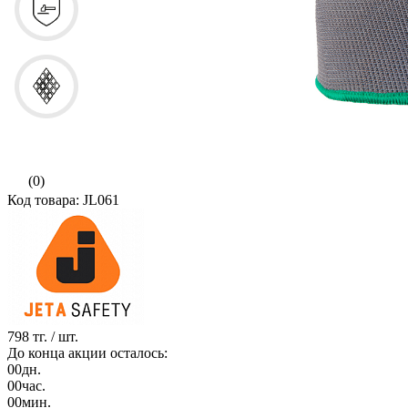
(0)
Код товара: JL061
798 тг.
/ шт.
До конца акции осталось:
00
дн.
00
час.
00
мин.