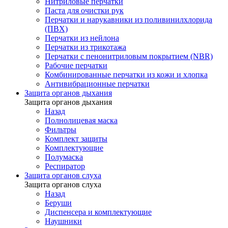
Нитриловые перчатки
Паста для очистки рук
Перчатки и нарукавники из поливинилхлорида
(ПВХ)
Перчатки из нейлона
Перчатки из трикотажа
Перчатки с пенонитриловым покрытием (NBR)
Рабочие перчатки
Комбинированные перчатки из кожи и хлопка
Антивибрационные перчатки
Защита органов дыхания
Защита органов дыхания
Назад
Полнолицевая маска
Фильтры
Комплект защиты
Комплектующие
Полумаска
Респиратор
Защита органов слуха
Защита органов слуха
Назад
Беруши
Диспенсера и комплектующие
Наушники