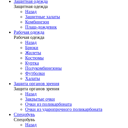
Защитная одежда
Защитная одежда
Назад
Защитные халаты
Комбинезон
Плащ-дождевик
Рабочая одежда
Рабочая одежда
Назад
Брюки
Жилеты
Костюмы
Куртка
Полукомбинезоны
Футболки
Халаты
Защита органов зрения
Защита органов зрения
Назад
Закрытые очки
Очки из поликарбоната
Очки из ударопрочного поликарбоната
Спецобувь
Спецобувь
Назад