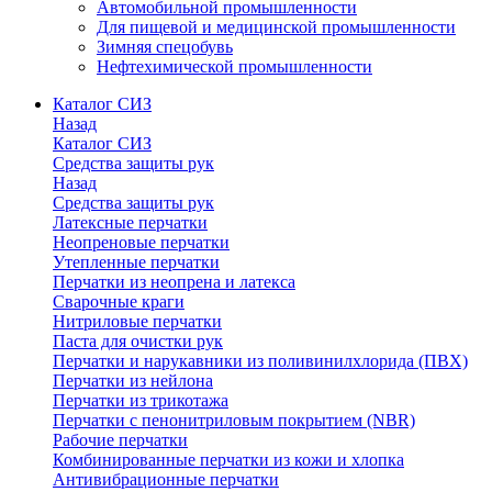
Автомобильной промышленности
Для пищевой и медицинской промышленности
Зимняя спецобувь
Нефтехимической промышленности
Каталог СИЗ
Назад
Каталог СИЗ
Средства защиты рук
Назад
Средства защиты рук
Латексные перчатки
Неопреновые перчатки
Утепленные перчатки
Перчатки из неопрена и латекса
Сварочные краги
Нитриловые перчатки
Паста для очистки рук
Перчатки и нарукавники из поливинилхлорида (ПВХ)
Перчатки из нейлона
Перчатки из трикотажа
Перчатки с пенонитриловым покрытием (NBR)
Рабочие перчатки
Комбинированные перчатки из кожи и хлопка
Антивибрационные перчатки