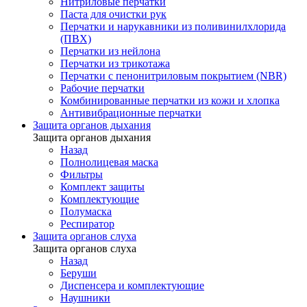
Нитриловые перчатки
Паста для очистки рук
Перчатки и нарукавники из поливинилхлорида
(ПВХ)
Перчатки из нейлона
Перчатки из трикотажа
Перчатки с пенонитриловым покрытием (NBR)
Рабочие перчатки
Комбинированные перчатки из кожи и хлопка
Антивибрационные перчатки
Защита органов дыхания
Защита органов дыхания
Назад
Полнолицевая маска
Фильтры
Комплект защиты
Комплектующие
Полумаска
Респиратор
Защита органов слуха
Защита органов слуха
Назад
Беруши
Диспенсера и комплектующие
Наушники