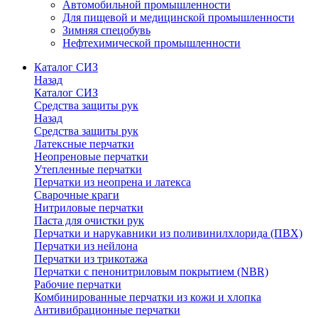
Автомобильной промышленности
Для пищевой и медицинской промышленности
Зимняя спецобувь
Нефтехимической промышленности
Каталог СИЗ
Назад
Каталог СИЗ
Средства защиты рук
Назад
Средства защиты рук
Латексные перчатки
Неопреновые перчатки
Утепленные перчатки
Перчатки из неопрена и латекса
Сварочные краги
Нитриловые перчатки
Паста для очистки рук
Перчатки и нарукавники из поливинилхлорида (ПВХ)
Перчатки из нейлона
Перчатки из трикотажа
Перчатки с пенонитриловым покрытием (NBR)
Рабочие перчатки
Комбинированные перчатки из кожи и хлопка
Антивибрационные перчатки