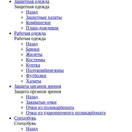
Защитная одежда
Защитная одежда
Назад
Защитные халаты
Комбинезон
Плащ-дождевик
Рабочая одежда
Рабочая одежда
Назад
Брюки
Жилеты
Костюмы
Куртка
Полукомбинезоны
Футболки
Халаты
Защита органов зрения
Защита органов зрения
Назад
Закрытые очки
Очки из поликарбоната
Очки из ударопрочного поликарбоната
Спецобувь
Спецобувь
Назад