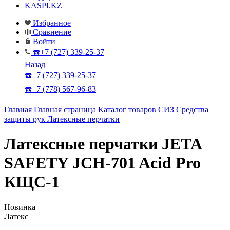
KASPI.KZ
Избранное
Сравнение
Войти
☎️+7 (727) 339-25-37
Назад
☎️+7 (727) 339-25-37
☎️+7 (778) 567-96-83
Главная
Главная страница
Каталог товаров СИЗ
Средства
защиты рук
Латексные перчатки
Латексные перчатки JETA
SAFETY JCH-701 Acid Pro
КЩС-1
Новинка
Латекс