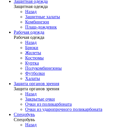
Защитная одежда
Защитная одежда
Назад
Защитные халаты
Комбинезон
Плащ-дождевик
Рабочая одежда
Рабочая одежда
Назад
Брюки
Жилеты
Костюмы
Куртка
Полукомбинезоны
Футболки
Халаты
Защита органов зрения
Защита органов зрения
Назад
Закрытые очки
Очки из поликарбоната
Очки из ударопрочного поликарбоната
Спецобувь
Спецобувь
Назад