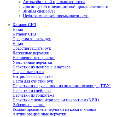
Автомобильной промышленности
Для пищевой и медицинской промышленности
Зимняя спецобувь
Нефтехимической промышленности
Каталог СИЗ
Назад
Каталог СИЗ
Средства защиты рук
Назад
Средства защиты рук
Латексные перчатки
Неопреновые перчатки
Утепленные перчатки
Перчатки из неопрена и латекса
Сварочные краги
Нитриловые перчатки
Паста для очистки рук
Перчатки и нарукавники из поливинилхлорида (ПВХ)
Перчатки из нейлона
Перчатки из трикотажа
Перчатки с пенонитриловым покрытием (NBR)
Рабочие перчатки
Комбинированные перчатки из кожи и хлопка
Антивибрационные перчатки