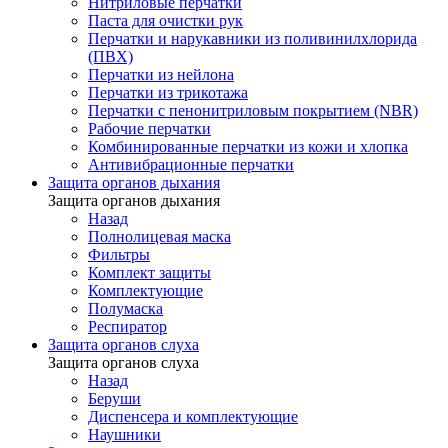
Нитриловые перчатки
Паста для очистки рук
Перчатки и нарукавники из поливинилхлорида
(ПВХ)
Перчатки из нейлона
Перчатки из трикотажа
Перчатки с пенонитриловым покрытием (NBR)
Рабочие перчатки
Комбинированные перчатки из кожи и хлопка
Антивибрационные перчатки
Защита органов дыхания
Защита органов дыхания
Назад
Полнолицевая маска
Фильтры
Комплект защиты
Комплектующие
Полумаска
Респиратор
Защита органов слуха
Защита органов слуха
Назад
Беруши
Диспенсера и комплектующие
Наушники