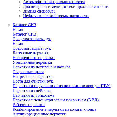
Автомобильной промышленности
Для пищевой и медицинской промышленности
Зимняя спецобувь
Нефтехимической промышленности
Каталог СИЗ
Назад
Каталог СИЗ
Средства защиты рук
Назад
Средства защиты рук
Латексные перчатки
Неопреновые перчатки
Утепленные перчатки
Перчатки из неопрена и латекса
Сварочные краги
Нитриловые перчатки
Паста для очистки рук
Перчатки и нарукавники из поливинилхлорида (ПВХ)
Перчатки из нейлона
Перчатки из трикотажа
Перчатки с пенонитриловым покрытием (NBR)
Рабочие перчатки
Комбинированные перчатки из кожи и хлопка
Антивибрационные перчатки