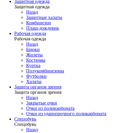
Защитная одежда
Защитная одежда
Назад
Защитные халаты
Комбинезон
Плащ-дождевик
Рабочая одежда
Рабочая одежда
Назад
Брюки
Жилеты
Костюмы
Куртка
Полукомбинезоны
Футболки
Халаты
Защита органов зрения
Защита органов зрения
Назад
Закрытые очки
Очки из поликарбоната
Очки из ударопрочного поликарбоната
Спецобувь
Спецобувь
Назад