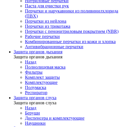
Нитриловые перчатки
Паста для очистки рук
Перчатки и нарукавники из поливинилхлорида
(ПВХ)
Перчатки из нейлона
Перчатки из трикотажа
Перчатки с пенонитриловым покрытием (NBR)
Рабочие перчатки
Комбинированные перчатки из кожи и хлопка
Антивибрационные перчатки
Защита органов дыхания
Защита органов дыхания
Назад
Полнолицевая маска
Фильтры
Комплект защиты
Комплектующие
Полумаска
Респиратор
Защита органов слуха
Защита органов слуха
Назад
Беруши
Диспенсера и комплектующие
Наушники