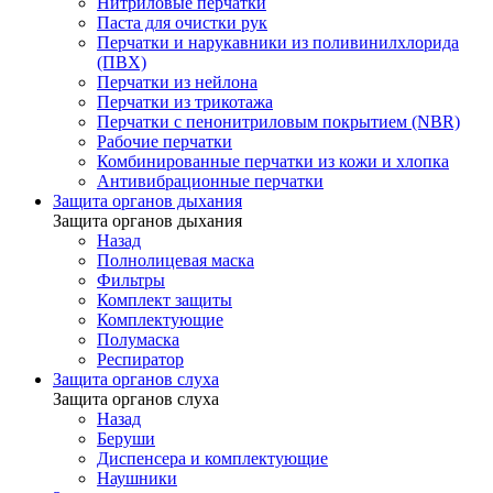
Нитриловые перчатки
Паста для очистки рук
Перчатки и нарукавники из поливинилхлорида
(ПВХ)
Перчатки из нейлона
Перчатки из трикотажа
Перчатки с пенонитриловым покрытием (NBR)
Рабочие перчатки
Комбинированные перчатки из кожи и хлопка
Антивибрационные перчатки
Защита органов дыхания
Защита органов дыхания
Назад
Полнолицевая маска
Фильтры
Комплект защиты
Комплектующие
Полумаска
Респиратор
Защита органов слуха
Защита органов слуха
Назад
Беруши
Диспенсера и комплектующие
Наушники