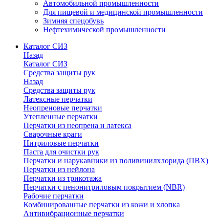
Автомобильной промышленности
Для пищевой и медицинской промышленности
Зимняя спецобувь
Нефтехимической промышленности
Каталог СИЗ
Назад
Каталог СИЗ
Средства защиты рук
Назад
Средства защиты рук
Латексные перчатки
Неопреновые перчатки
Утепленные перчатки
Перчатки из неопрена и латекса
Сварочные краги
Нитриловые перчатки
Паста для очистки рук
Перчатки и нарукавники из поливинилхлорида (ПВХ)
Перчатки из нейлона
Перчатки из трикотажа
Перчатки с пенонитриловым покрытием (NBR)
Рабочие перчатки
Комбинированные перчатки из кожи и хлопка
Антивибрационные перчатки