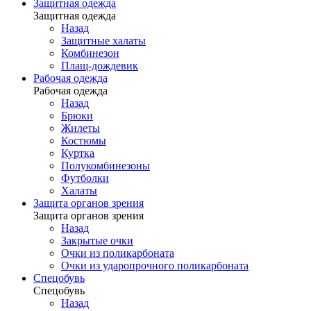
Защитная одежда
Защитная одежда
Назад
Защитные халаты
Комбинезон
Плащ-дождевик
Рабочая одежда
Рабочая одежда
Назад
Брюки
Жилеты
Костюмы
Куртка
Полукомбинезоны
Футболки
Халаты
Защита органов зрения
Защита органов зрения
Назад
Закрытые очки
Очки из поликарбоната
Очки из ударопрочного поликарбоната
Спецобувь
Спецобувь
Назад