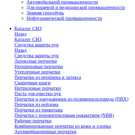
Автомобильной промышленности
Для пищевой и медицинской промышленности
Зимняя спецобувь
Нефтехимической промышленности
Каталог СИЗ
Назад
Каталог СИЗ
Средства защиты рук
Назад
Средства защиты рук
Латексные перчатки
Неопреновые перчатки
Утепленные перчатки
Перчатки из неопрена и латекса
Сварочные краги
Нитриловые перчатки
Паста для очистки рук
Перчатки и нарукавники из поливинилхлорида (ПВХ)
Перчатки из нейлона
Перчатки из трикотажа
Перчатки с пенонитриловым покрытием (NBR)
Рабочие перчатки
Комбинированные перчатки из кожи и хлопка
Антивибрационные перчатки