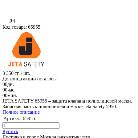
(0)
Код товара: 65955
3 350 тг.
/ шт.
До конца акции осталось:
00
дн.
00
час.
00
мин.
JETA SAFETY 65955 – защита клапана полнолицевой маски.
Запасная часть к полнолицевой маске Jeta Safety 5950.
Полное описание
Артикул
65955
Купить
Доставка в город Москва
рассчитывается