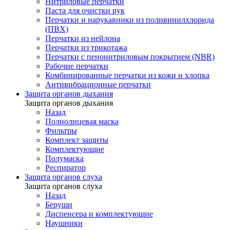
Нитриловые перчатки
Паста для очистки рук
Перчатки и нарукавники из поливинилхлорида
(ПВХ)
Перчатки из нейлона
Перчатки из трикотажа
Перчатки с пенонитриловым покрытием (NBR)
Рабочие перчатки
Комбинированные перчатки из кожи и хлопка
Антивибрационные перчатки
Защита органов дыхания
Защита органов дыхания
Назад
Полнолицевая маска
Фильтры
Комплект защиты
Комплектующие
Полумаска
Респиратор
Защита органов слуха
Защита органов слуха
Назад
Беруши
Диспенсера и комплектующие
Наушники