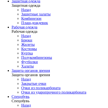
Защитная одежда
Защитная одежда
Назад
Защитные халаты
Комбинезон
Плащ-дождевик
Рабочая одежда
Рабочая одежда
Назад
Брюки
Жилеты
Костюмы
Куртка
Полукомбинезоны
Футболки
Халаты
Защита органов зрения
Защита органов зрения
Назад
Закрытые очки
Очки из поликарбоната
Очки из ударопрочного поликарбоната
Спецобувь
Спецобувь
Назад