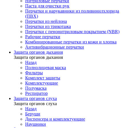
Нитриловые перчатки
Паста для очистки рук
Перчатки и нарукавники из поливинилхлорида
(ПВХ)
Перчатки из нейлона
Перчатки из трикотажа
Перчатки с пенонитриловым покрытием (NBR)
Рабочие перчатки
Комбинированные перчатки из кожи и хлопка
Антивибрационные перчатки
Защита органов дыхания
Защита органов дыхания
Назад
Полнолицевая маска
Фильтры
Комплект защиты
Комплектующие
Полумаска
Респиратор
Защита органов слуха
Защита органов слуха
Назад
Беруши
Диспенсера и комплектующие
Наушники