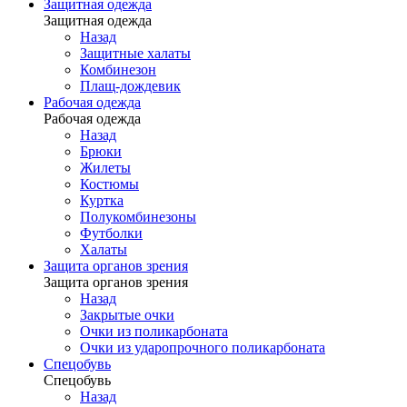
Защитная одежда
Защитная одежда
Назад
Защитные халаты
Комбинезон
Плащ-дождевик
Рабочая одежда
Рабочая одежда
Назад
Брюки
Жилеты
Костюмы
Куртка
Полукомбинезоны
Футболки
Халаты
Защита органов зрения
Защита органов зрения
Назад
Закрытые очки
Очки из поликарбоната
Очки из ударопрочного поликарбоната
Спецобувь
Спецобувь
Назад