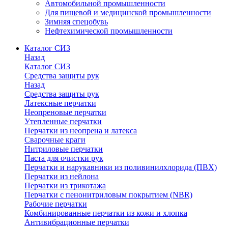
Автомобильной промышленности
Для пищевой и медицинской промышленности
Зимняя спецобувь
Нефтехимической промышленности
Каталог СИЗ
Назад
Каталог СИЗ
Средства защиты рук
Назад
Средства защиты рук
Латексные перчатки
Неопреновые перчатки
Утепленные перчатки
Перчатки из неопрена и латекса
Сварочные краги
Нитриловые перчатки
Паста для очистки рук
Перчатки и нарукавники из поливинилхлорида (ПВХ)
Перчатки из нейлона
Перчатки из трикотажа
Перчатки с пенонитриловым покрытием (NBR)
Рабочие перчатки
Комбинированные перчатки из кожи и хлопка
Антивибрационные перчатки