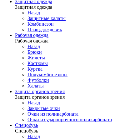
Защитная одежда
Защитная одежда
Назад
Защитные халаты
Комбинезон
Плащ-дождевик
Рабочая одежда
Рабочая одежда
Назад
Брюки
Жилеты
Костюмы
Куртка
Полукомбинезоны
Футболки
Халаты
Защита органов зрения
Защита органов зрения
Назад
Закрытые очки
Очки из поликарбоната
Очки из ударопрочного поликарбоната
Спецобувь
Спецобувь
Назад