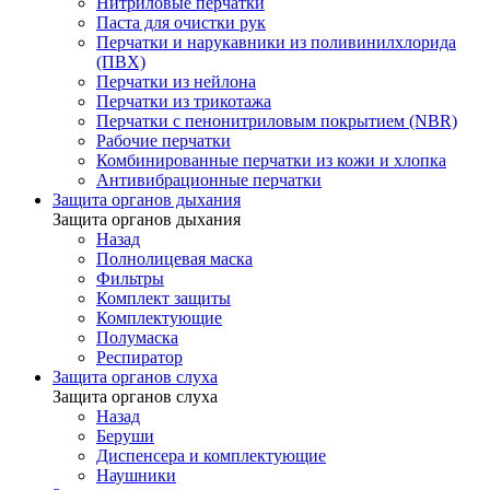
Нитриловые перчатки
Паста для очистки рук
Перчатки и нарукавники из поливинилхлорида
(ПВХ)
Перчатки из нейлона
Перчатки из трикотажа
Перчатки с пенонитриловым покрытием (NBR)
Рабочие перчатки
Комбинированные перчатки из кожи и хлопка
Антивибрационные перчатки
Защита органов дыхания
Защита органов дыхания
Назад
Полнолицевая маска
Фильтры
Комплект защиты
Комплектующие
Полумаска
Респиратор
Защита органов слуха
Защита органов слуха
Назад
Беруши
Диспенсера и комплектующие
Наушники