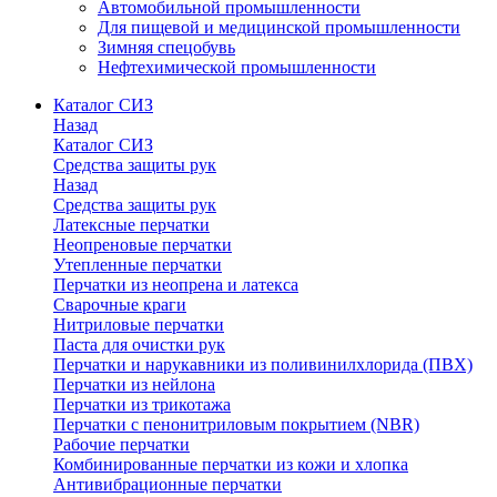
Автомобильной промышленности
Для пищевой и медицинской промышленности
Зимняя спецобувь
Нефтехимической промышленности
Каталог СИЗ
Назад
Каталог СИЗ
Средства защиты рук
Назад
Средства защиты рук
Латексные перчатки
Неопреновые перчатки
Утепленные перчатки
Перчатки из неопрена и латекса
Сварочные краги
Нитриловые перчатки
Паста для очистки рук
Перчатки и нарукавники из поливинилхлорида (ПВХ)
Перчатки из нейлона
Перчатки из трикотажа
Перчатки с пенонитриловым покрытием (NBR)
Рабочие перчатки
Комбинированные перчатки из кожи и хлопка
Антивибрационные перчатки