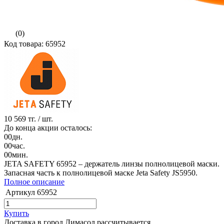
(0)
Код товара: 65952
10 569 тг.
/ шт.
До конца акции осталось:
00
дн.
00
час.
00
мин.
JETA SAFETY 65952 – держатель линзы полнолицевой маски.
Запасная часть к полнолицевой маске Jeta Safety JS5950.
Полное описание
Артикул
65952
Купить
Доставка в город Лимасол
рассчитывается