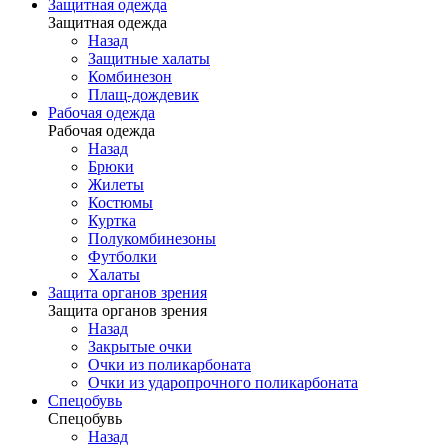
Защитная одежда
Защитная одежда
Назад
Защитные халаты
Комбинезон
Плащ-дождевик
Рабочая одежда
Рабочая одежда
Назад
Брюки
Жилеты
Костюмы
Куртка
Полукомбинезоны
Футболки
Халаты
Защита органов зрения
Защита органов зрения
Назад
Закрытые очки
Очки из поликарбоната
Очки из ударопрочного поликарбоната
Спецобувь
Спецобувь
Назад