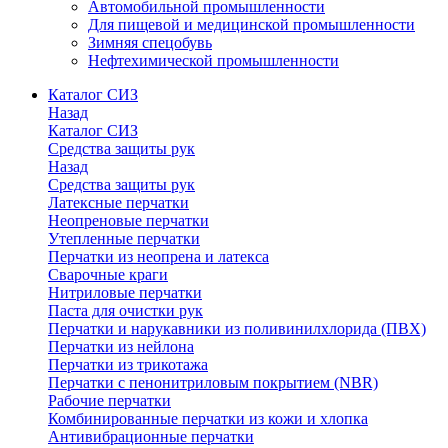
Автомобильной промышленности
Для пищевой и медицинской промышленности
Зимняя спецобувь
Нефтехимической промышленности
Каталог СИЗ
Назад
Каталог СИЗ
Средства защиты рук
Назад
Средства защиты рук
Латексные перчатки
Неопреновые перчатки
Утепленные перчатки
Перчатки из неопрена и латекса
Сварочные краги
Нитриловые перчатки
Паста для очистки рук
Перчатки и нарукавники из поливинилхлорида (ПВХ)
Перчатки из нейлона
Перчатки из трикотажа
Перчатки с пенонитриловым покрытием (NBR)
Рабочие перчатки
Комбинированные перчатки из кожи и хлопка
Антивибрационные перчатки