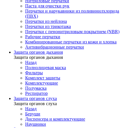
Нитриловые перчатки
Паста для очистки рук
Перчатки и нарукавники из поливинилхлорида
(ПВХ)
Перчатки из нейлона
Перчатки из трикотажа
Перчатки с пенонитриловым покрытием (NBR)
Рабочие перчатки
Комбинированные перчатки из кожи и хлопка
Антивибрационные перчатки
Защита органов дыхания
Защита органов дыхания
Назад
Полнолицевая маска
Фильтры
Комплект защиты
Комплектующие
Полумаска
Респиратор
Защита органов слуха
Защита органов слуха
Назад
Беруши
Диспенсера и комплектующие
Наушники