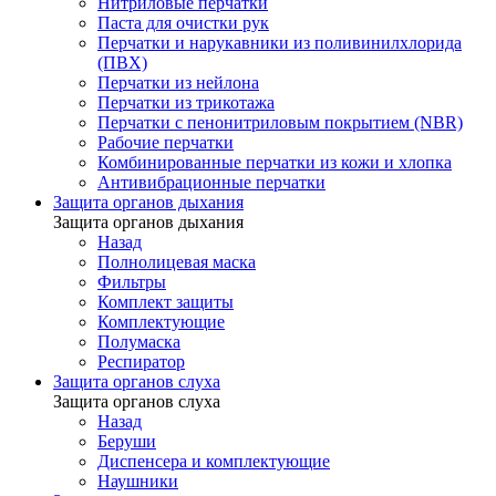
Нитриловые перчатки
Паста для очистки рук
Перчатки и нарукавники из поливинилхлорида
(ПВХ)
Перчатки из нейлона
Перчатки из трикотажа
Перчатки с пенонитриловым покрытием (NBR)
Рабочие перчатки
Комбинированные перчатки из кожи и хлопка
Антивибрационные перчатки
Защита органов дыхания
Защита органов дыхания
Назад
Полнолицевая маска
Фильтры
Комплект защиты
Комплектующие
Полумаска
Респиратор
Защита органов слуха
Защита органов слуха
Назад
Беруши
Диспенсера и комплектующие
Наушники