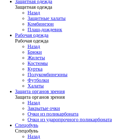
Защитная одежда
Защитная одежда
Назад
Защитные халаты
Комбинезон
Плащ-дождевик
Рабочая одежда
Рабочая одежда
Назад
Брюки
Жилеты
Костюмы
Куртка
Полукомбинезоны
Футболки
Халаты
Защита органов зрения
Защита органов зрения
Назад
Закрытые очки
Очки из поликарбоната
Очки из ударопрочного поликарбоната
Спецобувь
Спецобувь
Назад