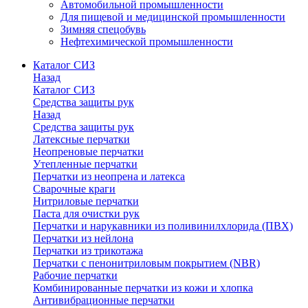
Автомобильной промышленности
Для пищевой и медицинской промышленности
Зимняя спецобувь
Нефтехимической промышленности
Каталог СИЗ
Назад
Каталог СИЗ
Средства защиты рук
Назад
Средства защиты рук
Латексные перчатки
Неопреновые перчатки
Утепленные перчатки
Перчатки из неопрена и латекса
Сварочные краги
Нитриловые перчатки
Паста для очистки рук
Перчатки и нарукавники из поливинилхлорида (ПВХ)
Перчатки из нейлона
Перчатки из трикотажа
Перчатки с пенонитриловым покрытием (NBR)
Рабочие перчатки
Комбинированные перчатки из кожи и хлопка
Антивибрационные перчатки